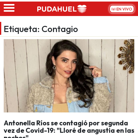
Skip to main content
EN VIVO
Etiqueta:
Contagio
Antonella Ríos se contagió por segunda
vez de Covid-19: "Lloré de angustia en las
noches"