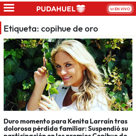
Skip to main content
EN VIVO
Etiqueta:
copihue de oro
Duro momento para Kenita Larraín tras
dolorosa pérdida familiar: Suspendió su
participación en los premios Copihue de