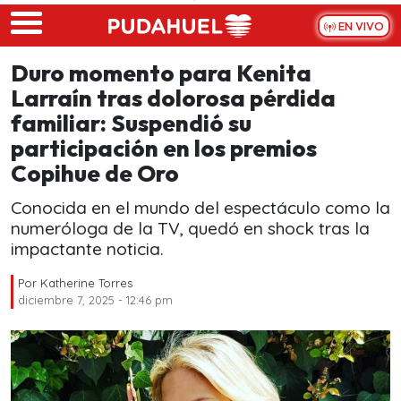
Skip to main content
EN VIVO
Duro momento para Kenita
Larraín tras dolorosa pérdida
familiar: Suspendió su
participación en los premios
Copihue de Oro
Conocida en el mundo del espectáculo como la
numeróloga de la TV, quedó en shock tras la
impactante noticia.
Por
Katherine Torres
diciembre 7, 2025 - 12:46 pm