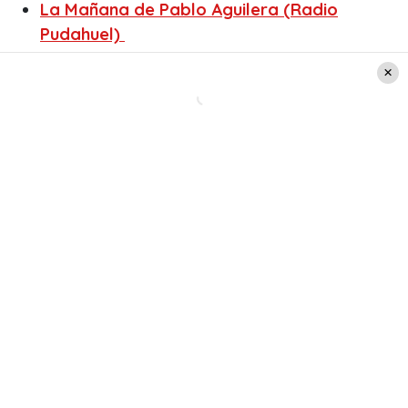
La Mañana de Pablo Aguilera
(Radio
Pudahuel)
Vamo a Calmarno
(Radio Activa)
La Mañana de la Corazón
(Radio Corazón)
Pongámonos Serios
(Los 40)
Ciudadano ADN
(Radio ADN)
El listado se completa con
Sacando La Vuelta
(Radio Carolina).
Leer también:
Preocupación por la salud de
conocido comediante
nacional tras infarto:
Informan que será operado