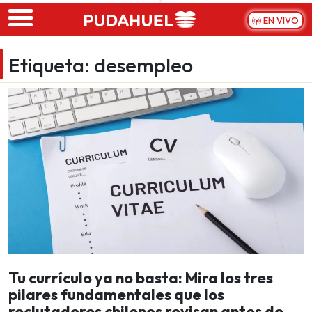
Skip to main content
EN VIVO
Etiqueta:
desempleo
Tu currículo ya no basta: Mira los tres
pilares fundamentales que los
reclutadores chilenos revisan antes de