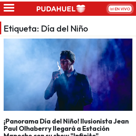
Skip to main content
EN VIVO
Etiqueta:
Día del Niño
¡Panorama Día del Niño! Ilusionista Jean
Paul Olhaberry llegará a Estación
Mapocho con su show "Infinito"