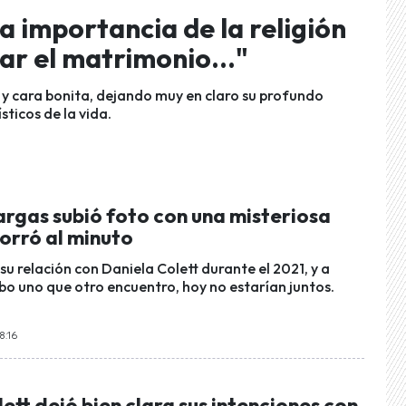
a importancia de la religión
ar el matrimonio..."
 y cara bonita, dejando muy en claro su profundo
sticos de la vida.
rgas subió foto con una misteriosa
borró al minuto
u relación con Daniela Colett durante el 2021, y a
bo uno que otro encuentro, hoy no estarían juntos.
8:16
ett dejó bien clara sus intenciones con