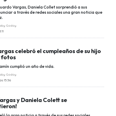
uardo Vargas, Daniela Collet sorprendió a sus
unciar a través de redes sociales una gran noticia que
z.
raby Godoy
:11
rgas celebró el cumpleaños de su hijo
 fotos
amín cumplió un año de vida.
raby Godoy
as 15:36
argas y Daniela Colett se
ieron!
eló la gran noticia a través de sus redes sociales.