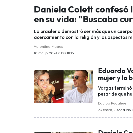
Daniela Colett confesó l
en su vida: "Buscaba cur
La brasileña demostró ser más que un cuerpo
acercamiento con la religión y los aspectos mí
Valentina Maass
10 mayo, 2024 a las 18:15
Eduardo Va
mujer y la 
Vargas terminó s
pesar de que hu
Equipo Pudahuel
23 enero, 2022 a las 1
Daniela Col