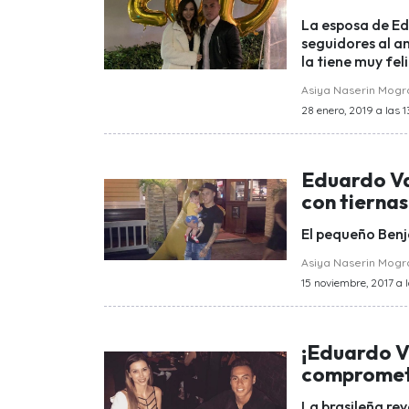
La esposa de Ed
seguidores al an
la tiene muy feli
Asiya Naserin Mog
28 enero, 2019 a las 13
Eduardo Va
con tiernas
El pequeño Benj
Asiya Naserin Mog
15 noviembre, 2017 a l
¡Eduardo V
compromet
La brasileña rev