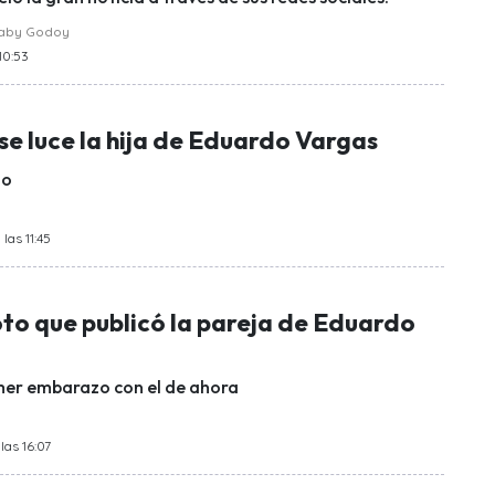
raby Godoy
 10:53
e luce la hija de Eduardo Vargas
lo
las 11:45
oto que publicó la pareja de Eduardo
mer embarazo con el de ahora
las 16:07