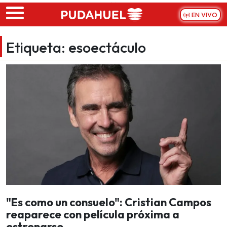
Skip to main content
EN VIVO
Etiqueta:
esoectáculo
"Es como un consuelo": Cristian Campos
reaparece con película próxima a
estrenarse