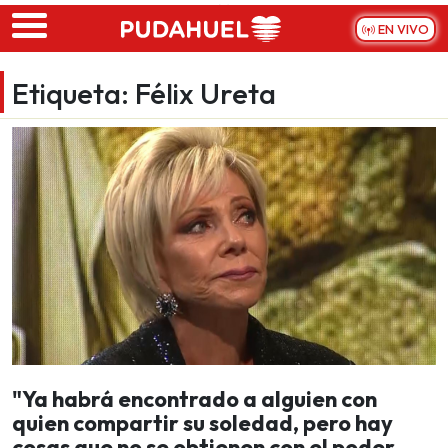
Skip to main content
EN VIVO
Etiqueta:
Félix Ureta
"Ya habrá encontrado a alguien con
quien compartir su soledad, pero hay
cosas que no se obtienen con el poder