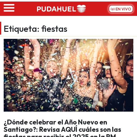
Skip to main content
EN VIVO
Etiqueta:
fiestas
¿Dónde celebrar el Año Nuevo en
Santiago?: Revisa AQUÍ cuáles son las
fiestas para recibir el 2025 en la RM