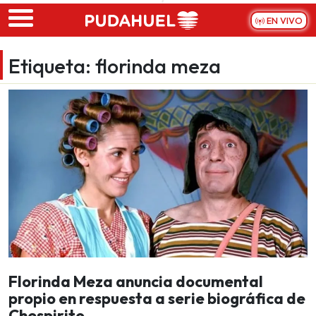
Skip to main content
EN VIVO
Etiqueta:
florinda meza
Florinda Meza anuncia documental
propio en respuesta a serie biográfica de
Chespirito