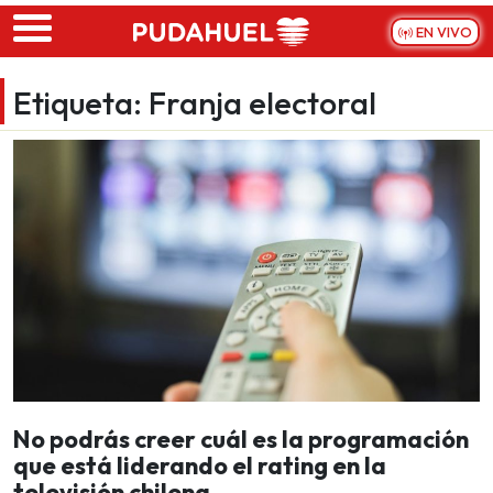
Skip to main content
EN VIVO
Etiqueta:
Franja electoral
No podrás creer cuál es la programación
que está liderando el rating en la
televisión chilena