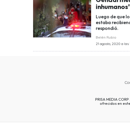
inhumanos"
Luego de que l
estaba recibien
respondió.
Belén Rubio
21 agosto, 2020 a las 
Co
PRISA MEDIA CORP SP
ofrecidos en est