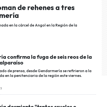
oman de rehenes a tres
rmería
nada en la cárcel de Angol en la Región de la
 confirma la fuga de seis reos de la
Valparaíso
do de prensa, desde Gendarmería se refirieron a la
da en la penitenciaria de la región este viernes.
53
a desmiente "tratos crueles e