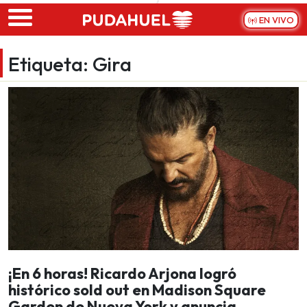
Skip to main content
EN VIVO
Etiqueta:
Gira
¡En 6 horas! Ricardo Arjona logró
histórico sold out en Madison Square
Garden de Nueva York y anuncia