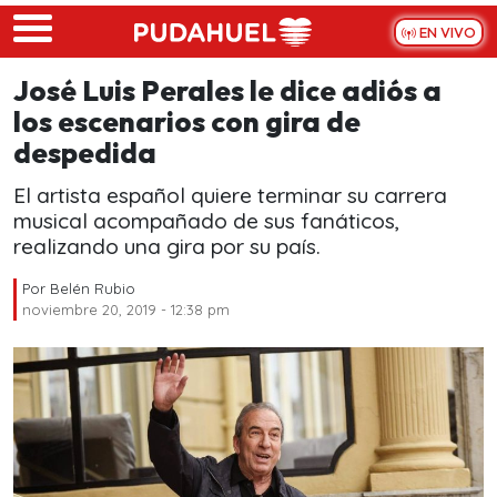
Skip to main content
EN VIVO
José Luis Perales le dice adiós a
los escenarios con gira de
despedida
El artista español quiere terminar su carrera
musical acompañado de sus fanáticos,
realizando una gira por su país.
Por
Belén Rubio
noviembre 20, 2019 - 12:38 pm