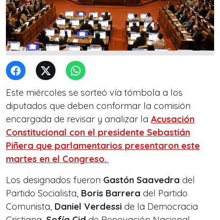
Este miércoles se sorteó vía tómbola a los
diputados que deben conformar la comisión
encargada de revisar y analizar la
Acusación
Constitucional con el presidente Sebastián
Piñera que parlamentarios presentaron este
martes en el Congreso.
Los designados fueron
Gastón Saavedra
del
Partido Socialista,
Boris Barrera
del Partido
Comunista,
Daniel Verdessi
de la Democracia
Cristiana,
Sofía Cid
de Renovación Nacional