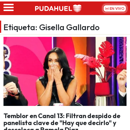
Skip to main content
EN VIVO
Etiqueta:
Gisella Gallardo
Temblor en Canal 13: Filtran despido de
panelista clave de "Hay que decirlo" y
descoloca a Pamela Díaz