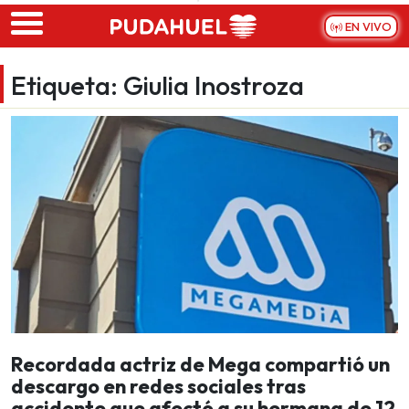
Skip to main content
EN VIVO
Etiqueta:
Giulia Inostroza
Recordada actriz de Mega compartió un
descargo en redes sociales tras
accidente que afectó a su hermana de 12