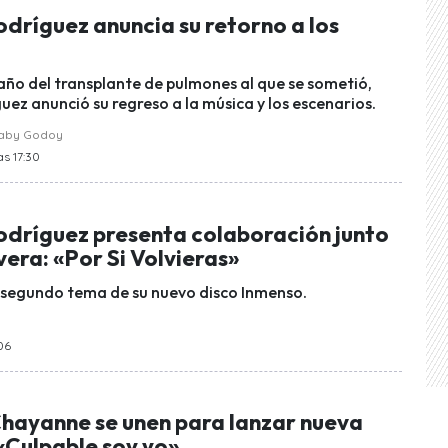
odríguez anuncia su retorno a los
 año del transplante de pulmones al que se sometió,
uez anunció su regreso a la música y los escenarios.
raby Godoy
as 17:30
Rodríguez presenta colaboración junto
vera: «Por Si Volvieras»
l segundo tema de su nuevo disco Inmenso.
:06
Chayanne se unen para lanzar nueva
«Culpable soy yo»