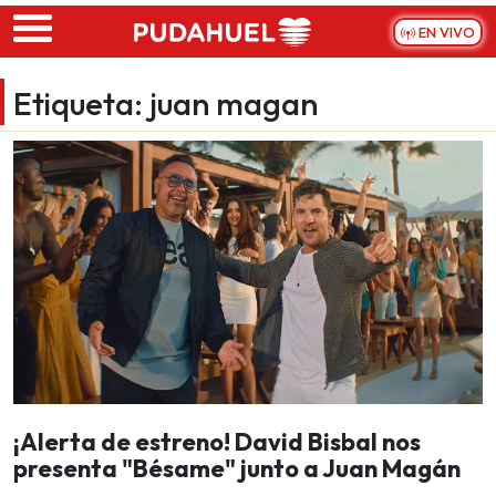
Skip to main content
EN VIVO
Etiqueta:
juan magan
¡Alerta de estreno! David Bisbal nos
presenta "Bésame" junto a Juan Magán