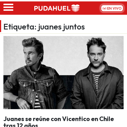
Skip to main content
EN VIVO
Etiqueta:
juanes juntos
Juanes se reúne con Vicentico en Chile
tras 12 años