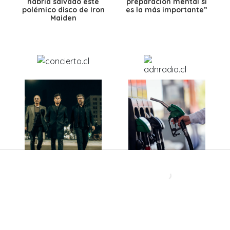
habría salvado este
preparación mental sí
polémico disco de Iron
es la más importante”
Maiden
Después de más de 40
Ante caída del dólar y
años, una histórica
el petróleo: ¿Bajarán
banda chilena abre un
los precios de los
nuevo capítulo con
combustibles en
disco inédito
Chile?