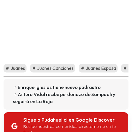
Juanes
Juanes Canciones
Juanes Esposa
Ju
Enrique Iglesias tiene nuevo padrastro
Arturo Vidal recibe perdonazo de Sampaoli y
seguirá en La Roja
Sigue a Pudahuel.cl en Google Discover
Recibe nuestros contenidos directamente en tu