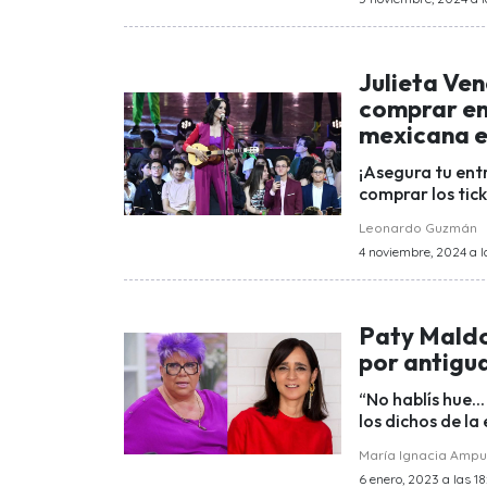
Julieta Ve
comprar en
mexicana e
¡Asegura tu en
comprar los tic
Leonardo Guzmán
4 noviembre, 2024 a l
Paty Maldo
por antigu
“No hablís hue..
los dichos de la
María Ignacia Amp
6 enero, 2023 a las 18