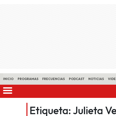
Skip to main content
INICIO
PROGRAMAS
FRECUENCIAS
PODCAST
NOTICIAS
VID
Etiqueta:
Julieta V