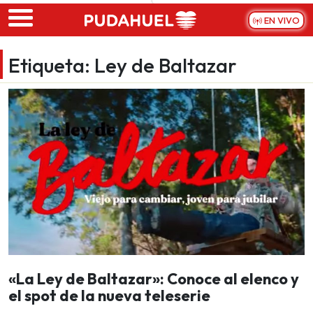
Skip to main content
EN VIVO
Etiqueta:
Ley de Baltazar
«La Ley de Baltazar»: Conoce al elenco y
el spot de la nueva teleserie