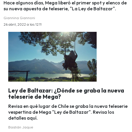
Hace algunos días, Mega liberó el primer spot y elenco de
su nueva apuesta de teleserie, "La Ley de Baltazar".
Giannina Giannoni
26 abril, 2022 a las 12:11
Ley de Baltazar: ¿Dónde se graba la nueva
teleserie de Mega?
Revisa en qué lugar de Chile se graba la nueva teleserie
vespertina de Mega "Ley de Baltazar". Revisa los
detalles aquí.
Bastián Jaque