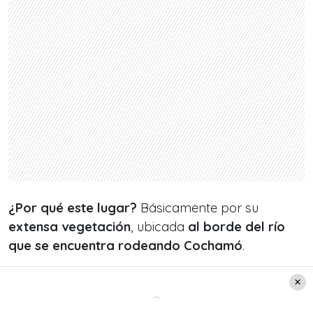
¿Por qué este lugar?
Básicamente por su
extensa vegetación
, ubicada
al borde del río
que se encuentra rodeando
Cochamó
.
También se pueden encontrar sectores para
hacer camping y «
Los Columpios
«, estructuras