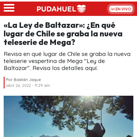
Skip to main content
EN VIVO
«La Ley de Baltazar»: ¿En qué
lugar de Chile se graba la nueva
teleserie de Mega?
Revisa en qué lugar de Chile se graba la nueva
teleserie vespertina de Mega "Ley de
Baltazar". Revisa los detalles aquí.
Por
Bastián Jaque
abril 26, 2022 - 11:29 am