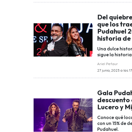
Del quiebre
que los tra
Pudahuel 2
historia d
Una dulce histo
sigue la histori
Ariel Pefaur
27 junio, 2023 a las 1
Gala Pudah
descuento e
Lucero y Mi
Conoce qué loca
con un 15% de d
Pudahuel.