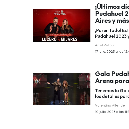
¡Últimos dí
Pudahuel 20
Aires y má
¡Paren todo! Es
Pudahuel 2023 y 
Ariel Pefaur
17 julio, 2023 a las 12:
Gala Pudah
Arena para 
Tenemos la Gala
los detalles par
Valentina Allende
10 julio, 2023 a las 11