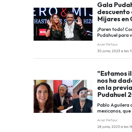
Gala Pudah
descuento 
Mijares en 
¡Paren todo! Co
Pudahuel para ve
Ariel Pefaur
30 junio, 2023 a las 17
"Estamos il
nos ha dado
en la previ
Pudahuel 
Pablo Aguilera 
mexicanos, que 
Ariel Pefaur
28 junio, 2023 a las 1