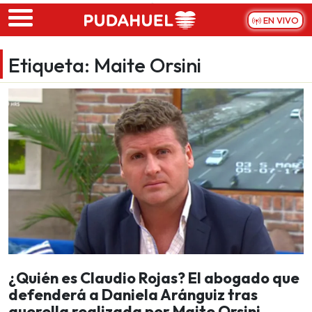
Skip to main content
EN VIVO
Etiqueta:
Maite Orsini
¿Quién es Claudio Rojas? El abogado que
defenderá a Daniela Aránguiz tras
querella realizada por Maite Orsini