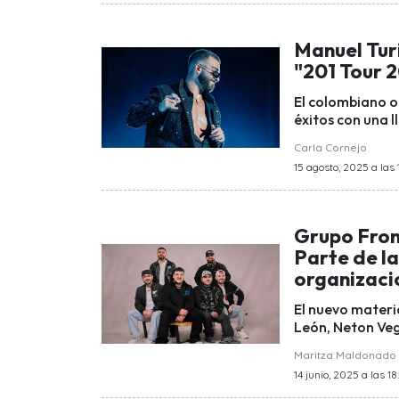
Manuel Turi
"201 Tour 
El colombiano 
éxitos con una 
Carla Cornejo
15 agosto, 2025 a las 
Grupo Front
Parte de l
organizaci
El nuevo materi
León, Neton Veg
Maritza Maldonado
14 junio, 2025 a las 18