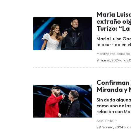
María Luis
extraño obj
Turizo: “La
María Luisa Godo
lo ocurrido en e
Maritza Maldonado
9 marzo, 2024 a las 12
Confirman 
Miranda y 
Sin duda alguna
como una de las
relación con Ma
Ariel Pefaur
29 febrero, 2024 a las