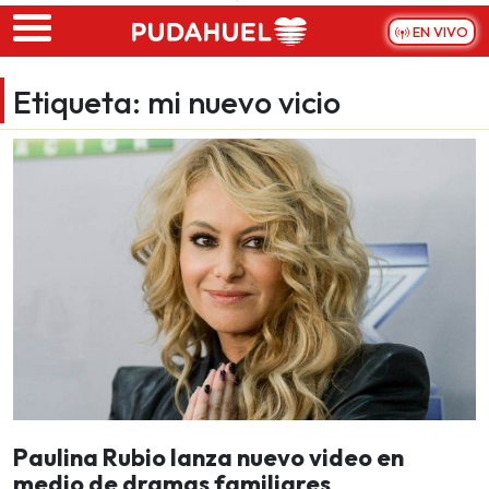
Skip to main content
EN VIVO
Etiqueta:
mi nuevo vicio
Paulina Rubio lanza nuevo video en
medio de dramas familiares