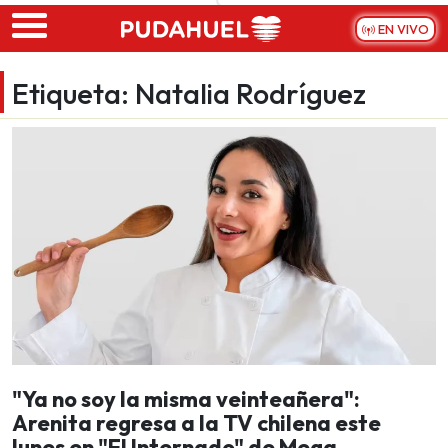
Skip to main content
EN VIVO
Etiqueta:
Natalia Rodríguez
"Ya no soy la misma veinteañera":
Arenita regresa a la TV chilena este
lunes en "El Internado" de Mega