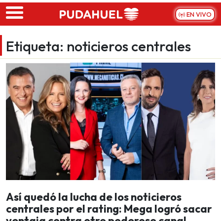
Skip to main content
EN VIVO
Etiqueta:
noticieros centrales
Así quedó la lucha de los noticieros
centrales por el rating: Mega logró sacar
ventaja contra otro poderoso canal