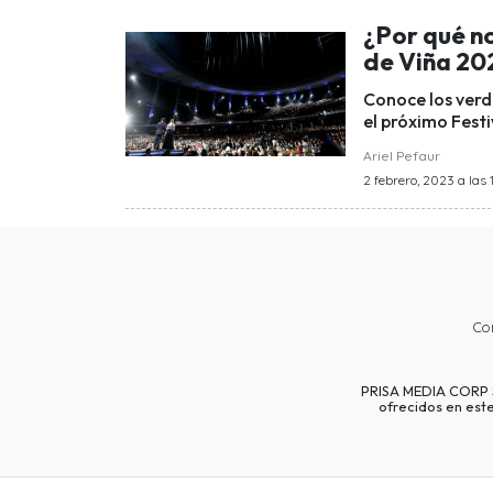
¿Por qué no
de Viña 20
Conoce los verd
el próximo Festi
Ariel Pefaur
2 febrero, 2023 a las 
Co
PRISA MEDIA CORP SP
ofrecidos en est