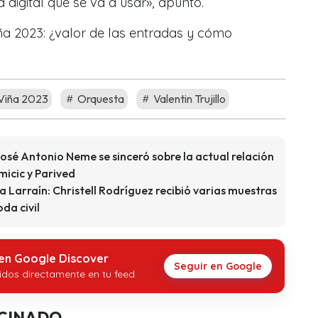
a digital que se va a usar
»
, apuntó.
ña 2023: ¿valor de las entradas y cómo
 Viña 2023
Orquesta
Valentin Trujillo
osé Antonio Neme se sinceró sobre la actual relación
micic y Parived
a Larraín: Christell Rodríguez recibió varias muestras
oda civil
 en Google Discover
Seguir en Google
idos directamente en tu feed.
CINADO