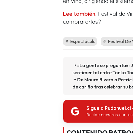
en Viña, dirigiendo el sistem
Lee también:
Festival de Vi
comprararlas?
Espectáculo
Festival De
«La gente se pregunta»: J
sentimental entre Tonka To
De Maura Rivera a Patrici
de cariño tras celebrar su b
Sigue a Pudahuel.cl
Recibe nuestros conten
CONTENIDO PATRO