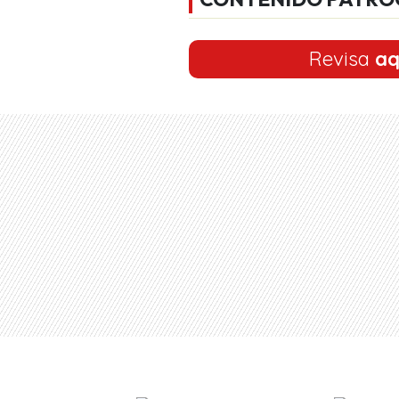
Revisa
aq