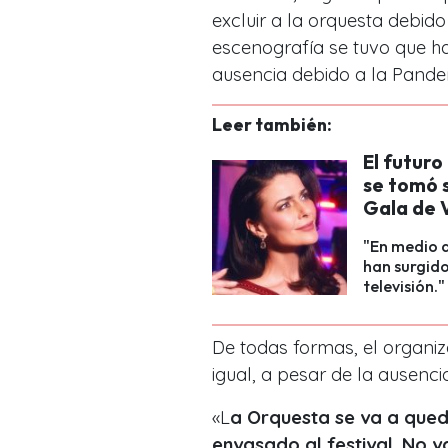
excluir a la orquesta debid
escenografía se tuvo que h
ausencia debido a la Pand
Leer también:
El futuro
se tomó s
Gala de 
"En medio d
han surgido
televisión."
De todas formas, el organiz
igual, a pesar de la ausenci
«
L
a Orquesta se va a qued
envasado al festival.
No va