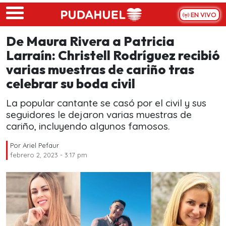
Skip to main content
EN VIVO
De Maura Rivera a Patricia
Larraín: Christell Rodríguez recibió
varias muestras de cariño tras
celebrar su boda civil
La popular cantante se casó por el civil y sus
seguidores le dejaron varias muestras de
cariño, incluyendo algunos famosos.
Por
Ariel Pefaur
febrero 2, 2023 - 3:17 pm