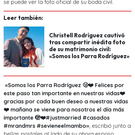
se puede ver la foto oficial de su boda civil.
Leer también:
Christell Rodríguez cautivó
tras compartir inédita foto
de su matrimonio civil:
«Somos los Parra Rodríguez»
«Somos los Parra Rodríguez 🫢❤️ Felices por
este paso tan importante en nuestras vidas❤️
gracias por cada buen deseo a nuestras vidas
❤️ mañana se viene para nosotros el día más
importante 🫣❤️
#justmarried #casados
#mrandmrs #sevieneelmambo»
, escribió junto a
bellas postales al
lado de su ahora esposo.