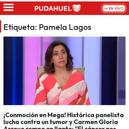
Skip to main content
EN VIVO
Etiqueta:
Pamela Lagos
¡Conmoción en Mega! Histórica panelista
lucha contra un tumor y Carmen Gloria
Arroyo rompe en llanto: "El cáncer nos