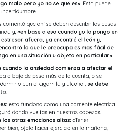
algo malo pero yo no se qué es»
. Esto puede
 incertidumbre.
s comentó que ahí se deben describir las cosas
ando y,
«en base a eso cuando yo lo pongo en
 estresor afuera, ya encontré el león y,
ncontró lo que le preocupa es mas fácil de
ngo en una situación u objeto en particular»
.
e cuando la ansiedad comienza a afectar el
uba o baje de peso más de la cuenta, o se
rmir o con el cigarrillo y alcohol,
se debe
sta
.
nes:
esto funciona como una corriente eléctrica
eguirá dando vueltas en nuestras cabezas.
e las otras emocionas altas:
«Tener
mer bien, ojala hacer ejercicio en la mañana,