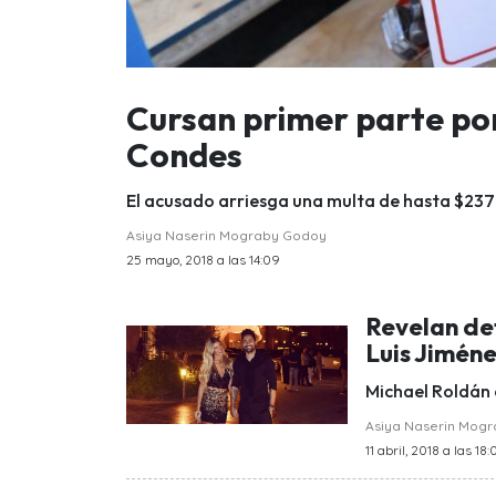
Cursan primer parte por
Condes
El acusado arriesga una multa de hasta $237 
Asiya Naserin Mograby Godoy
25 mayo, 2018 a las 14:09
Revelan de
Luis Jimén
Michael Roldán 
Asiya Naserin Mog
11 abril, 2018 a las 18: