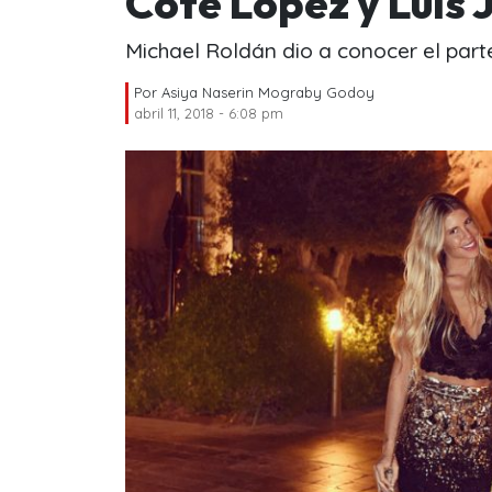
Coté López y Luis
Michael Roldán dio a conocer el part
Por
Asiya Naserin Mograby Godoy
abril 11, 2018 - 6:08 pm