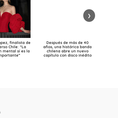
❯
ez, finalista de
Después de más de 40
Ante 
erso Chile: “La
años, una histórica banda
petr
 mental sí es la
chilena abre un nuevo
precio
mportante”
capítulo con disco inédito
s