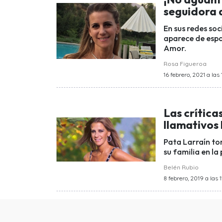
seguidora q
En sus redes soc
aparece de espa
Amor.
Rosa Figueroa
16 febrero, 2021 a las 
Las crítica
llamativos 
Pata Larraín to
su familia en la
Belén Rubio
8 febrero, 2019 a las 1