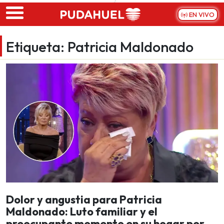
Skip to main content
EN VIVO
Etiqueta:
Patricia Maldonado
Dolor y angustia para Patricia
Maldonado: Luto familiar y el
preocupante momento en su hogar por