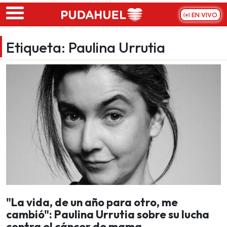
Skip to main content
EN VIVO
Etiqueta:
Paulina Urrutia
"La vida, de un año para otro, me
cambió": Paulina Urrutia sobre su lucha
contra el cáncer de mama