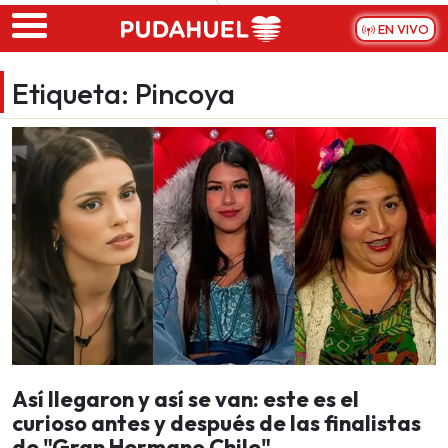
Skip to main content
EN VIVO
Etiqueta:
Pincoya
Así llegaron y así se van: este es el
curioso antes y después de las finalistas
de "Gran Hermano Chile"