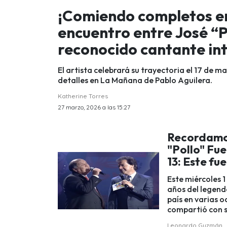
¡Comiendo completos en 
encuentro entre José “P
reconocido cantante in
El artista celebrará su trayectoria el 17 de m
detalles en La Mañana de Pablo Aguilera.
Katherine Torres
27 marzo, 2026 a las 15:27
Recordamos
"Pollo" Fu
13: Este fue
Este miércoles 1
años del legend
país en varias o
compartió con s
Leonardo Guzmán