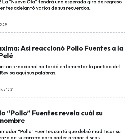
a! La "Nueva Ola" tendrá una esperada gira de regreso
uentes adelantó varios de sus recuerdos.
15:29
xima: Así reaccionó Pollo Fuentes a la
Pelé
antante nacional no tardó en lamentar la partida del
 Revisa aquí sus palabras.
las 18:21
o “Pollo” Fuentes revela cuál su
 nombre
nimador “Pollo” Fuentes contó que debió modificar su
nzo de su carrera para poder grabar discos.