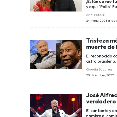
¡Están de vuelt
y aquí "Pollo" F
Ariel Pefaur
24 mayo, 2023 a las 
Tristeza má
muerte de 
El reconocido c
astro brasileño.
Claudia Bucarey
29 diciembre, 2022 a 
José Alfred
verdadero
El cantante y a
nombre al comie