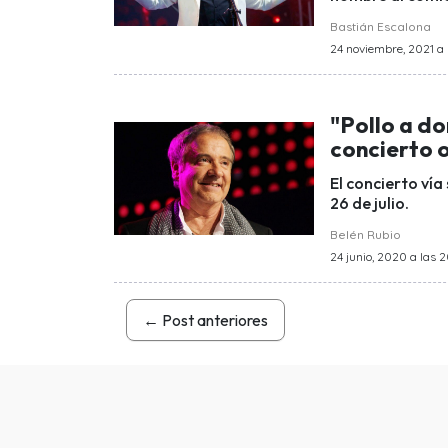
Bastián Escalona
24 noviembre, 2021 a l
"Pollo a do
concierto o
El concierto vía
26 de julio.
Belén Rubio
24 junio, 2020 a las 
←
Post anteriores