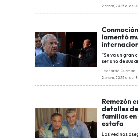
2 enero, 2025 a las 14
Conmoción 
lamentó mu
internacion
"Se va un gran 
ser uno de sus 
Leonardo Guzmán
2 enero, 2025 a las 13
Remezón en
detalles d
familias en
estafa
Los vecinos aseg