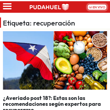
Skip to main content
EN VIVO
Etiqueta:
recuperación
¿Averiado post 18?: Estas son las
recomendaciones según expertos para
recuperarse