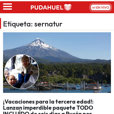
Skip to main content
EN VIVO
Etiqueta:
sernatur
¡Vacaciones para la tercera edad!:
Lanzan imperdible paquete TODO
INCLUÍDO de seis días a Pucón por