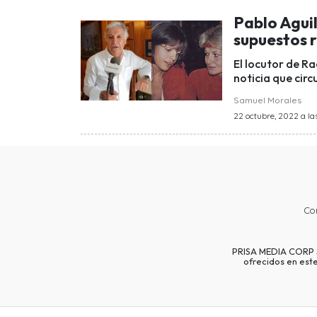
Pablo Aguil
supuestos 
El locutor de R
noticia que circ
Samuel Morales
22 octubre, 2022 a la
Co
PRISA MEDIA CORP SP
ofrecidos en est