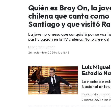
Quién es Bray On, la jo
chilena que canta como 
Santiago y que visitó R
La joven promesa que conquistó por su voz tan
participación en la TV chilena. ¡No lo creerás!
Leonardo Guzmán
26 noviembre, 2024 a las 16:42
Luis Miguel
Estadio Nac
La noche de este
Nacional ante u
Maritza Maldonado
2 marzo, 2024 a las 1