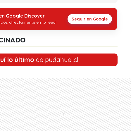
 en Google Discover
Seguir en Google
idos directamente en tu feed.
CINADO
uí lo último
de pudahuel.cl