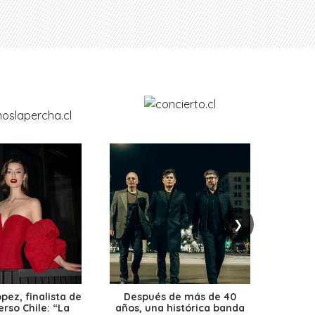
❯
ez, finalista de
Después de más de 40
Ante 
erso Chile: “La
años, una histórica banda
petr