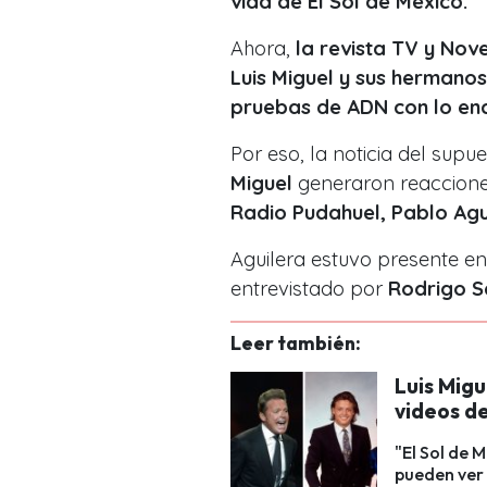
vida de El Sol de México.
Ahora,
la revista TV y Nov
Luis Miguel y sus hermanos
pruebas de ADN con lo enc
Por eso, la noticia del sup
Miguel
generaron reacciones
Radio Pudahuel, Pablo Agu
Aguilera estuvo presente en
entrevistado por
Rodrigo S
Leer también:
Luis Migu
videos d
"El Sol de 
pueden ver 