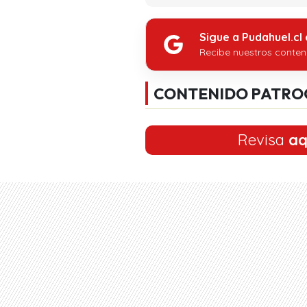
Sigue a Pudahuel.cl
Recibe nuestros conten
CONTENIDO PATRO
Revisa
aq