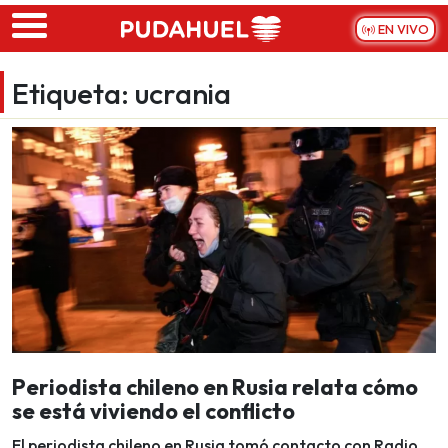
Skip to main content
EN VIVO
Etiqueta:
ucrania
Periodista chileno en Rusia relata cómo
se está viviendo el conflicto
El periodista chileno en Rusia tomó contacto con Radio