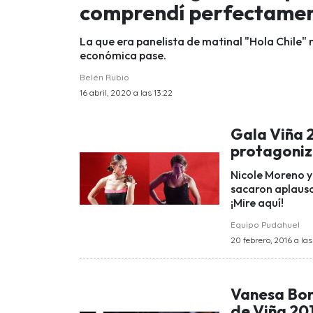
comprendí perfectame
La que era panelista de matinal "Hola Chile" n
económica pase.
Belén Rubio
16 abril, 2020 a las 13:22
Gala Viña 
protagoniz
Nicole Moreno y
sacaron aplauso
¡Mire aquí!
Equipo Pudahuel
20 febrero, 2016 a las
Vanesa Borg
de Viña 20