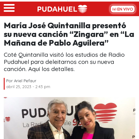
Skip to main content
EN VIVO
María José Quintanilla presentó
su nueva canción “Zingara” en “La
Mañana de Pablo Aguilera”
Coté Quintanilla visitó los estudios de Radio
Pudahuel para deleitarnos con su nueva
canción. Aquí los detalles.
Por
Ariel Pefaur
abril 25, 2023 - 2:43 pm